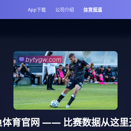
App下载
公司介绍
体育报道
鱼体育官网
—— 比赛数据从这里