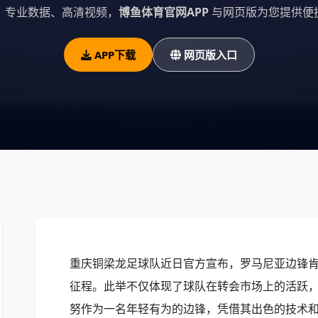
、专业数据、高清视频，
博鱼体育官网APP
与网页版为您提供便
APP下载
网页版入口
重庆铜梁龙足球队近日官方宣布，罗马尼亚边锋
征程。此举不仅体现了球队在转会市场上的活跃
努作为一名年轻有为的边锋，凭借其出色的技术