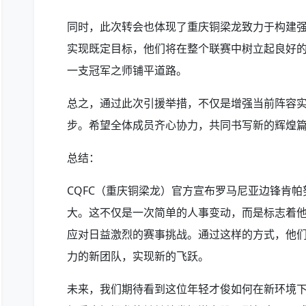
同时，此次转会也体现了重庆铜梁龙致力于构建
实现既定目标，他们将在整个联赛中树立起良好
一支冠军之师铺平道路。
总之，通过此次引援举措，不仅是增强当前阵容
步。希望全体成员齐心协力，共同书写新的辉煌
总结：
CQFC（重庆铜梁龙）官方宣布罗马尼亚边锋肯
大。这不仅是一次简单的人事变动，而是标志着
应对日益激烈的赛事挑战。通过这样的方式，他
力的新团队，实现新的飞跃。
未来，我们期待看到这位年轻才俊如何在新环境