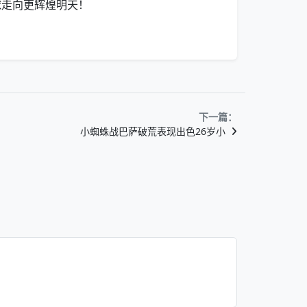
球走向更辉煌明天！
下一篇：
小蜘蛛战巴萨破荒表现出色26岁小